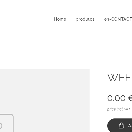
Home
produtos
en-CONTAC
WEF
0.00
price incl. VAT
A