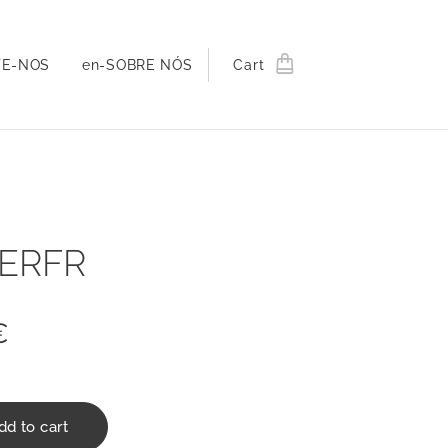
TE-NOS
en-SOBRE NÓS
Cart
ERFR
€
dd to cart