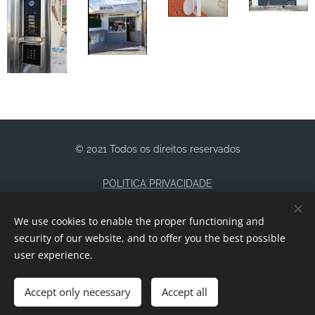
© 2021 Todos os direitos reservados
POLITICA PRIVACIDADE
We use cookies to enable the proper functioning and
TERMOS E CONDIÇÕES
Cookies
security of our website, and to offer you the best possible
user experience.
Languages
Accept only necessary
Português
Accept all
English