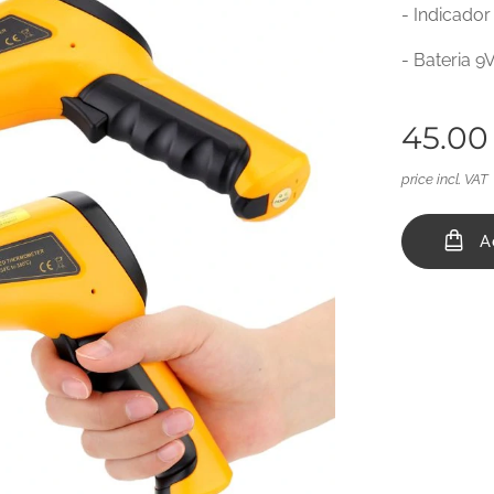
- Indicador
- Bateria 9
45.00
price incl. VAT
A