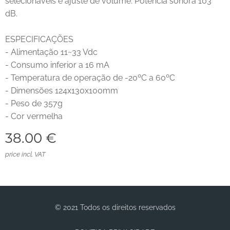
selecionáveis e ajuste de volume. Potência sonora 103
dB.
ESPECIFICAÇÕES
- Alimentação 11~33 Vdc
- Consumo inferior a 16 mA
- Temperatura de operação de -20ºC a 60ºC
- Dimensões 124x130x100mm
- Peso de 357g
- Cor vermelha
38.00
€
price incl. VAT
© 2021 Todos os direitos reservados