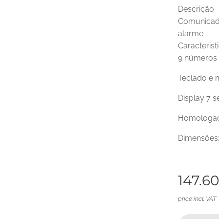
Descrição
Comunicado
ala
Caracterist
9 números d
Teclado e 
Display 7 
Homologa
Dimensões
147.6
price incl. VAT