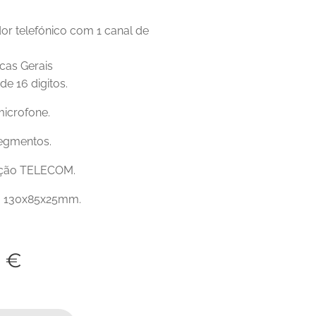
r telefónico com 1 canal de
rme
icas Gerais
e 16 digitos.
microfone.
segmentos.
ção TELECOM.
: 130x85x25mm.
0
€