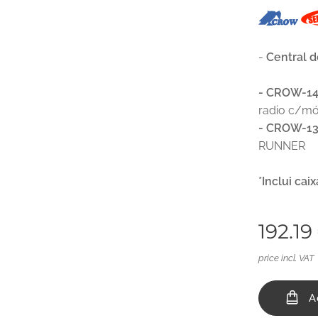
-
Central 
- CROW-14
radio c/mó
- CROW-13
RUNNER
*Inclui cai
192.19
price incl. VAT
A