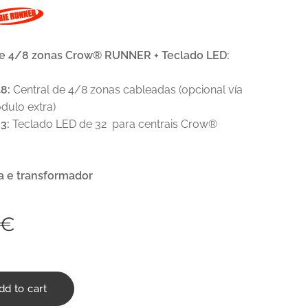
de 4/8 zonas Crow® RUNNER + Teclado LED:
8:
Central de 4/8 zonas cableadas (opcional vía
dulo extra)
3:
Teclado LED de 32 para centrais Crow®
xa e transformador
€
dd to cart