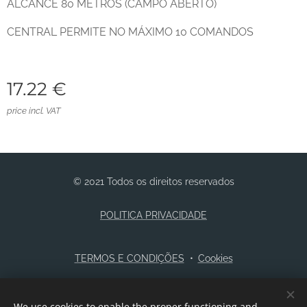
ALCANCE 80 METROS (CAMPO ABERTO)
CENTRAL PERMITE NO MÁXIMO 10 COMANDOS
17.22
€
price incl. VAT
© 2021 Todos os direitos reservados
POLITICA PRIVACIDADE
TERMOS E CONDIÇÕES
Cookies
Languages
We use cookies to enable the proper functioning and