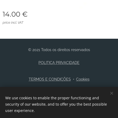
14.00
€
price incl. VAT
© 2021 Todos os direitos reservados
POLITICA PRIVACIDADE
TERMOS E CONDIÇÕES
Cookies
Languages
We use cookies to enable the proper functioning and
Português
English
security of our website, and to offer you the best possible
user experience.