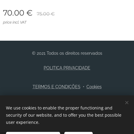
70.00
€
75.00
€
price incl. VAT
© 2021 Todos os direitos reservados
POLITICA PRIVACIDADE
TERMOS E CONDIÇÕES
Cookies
Languages
We use cookies to enable the proper functioning and
Português
English
security of our website, and to offer you the best possible
user experience.