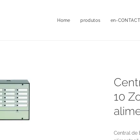
Home
produtos
en-CONTAC
Cent
10 Z
alim
Central de