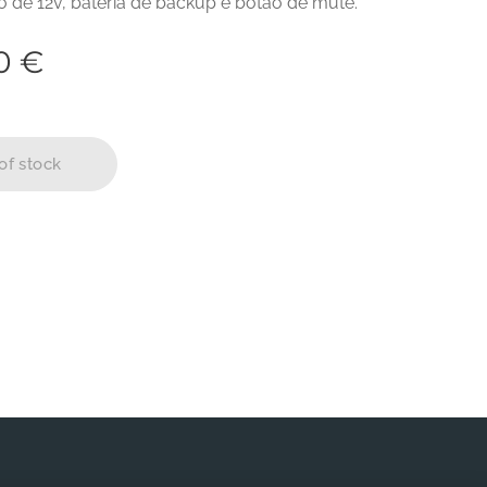
o de 12v, bateria de backup e botão de mute.
0
€
of stock