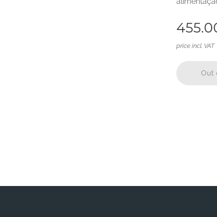
alimentaçã
455.0
price incl. VAT
Out 