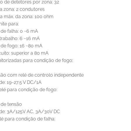
o de detetores por zona: 32
na zona: 2 condutores
ia máx. da zona: 100 ohm
mite para:
 de falha: 0 ~6 mA
trabalho: 6 ~16 mA
 de fogo: 16 ~80 mA
cuito: superior a 80 mA
itorizadas para condição de fogo:
nsão com relé de controlo independente
de: 19~27.5 V DC/1A
elé para condição de fogo:
e de tensão
de: 3A/125V AC, 3A/30V DC
lé para condição de falha: