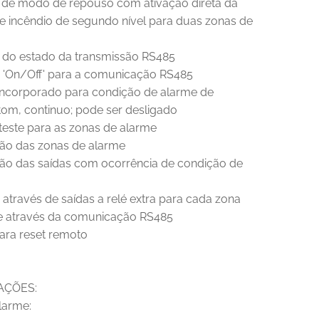
 de modo de repouso com ativação direta da
e incêndio de segundo nível para duas zonas de
o do estado da transmissão RS485
 'On/Off' para a comunicação RS485
incorporado para condição de alarme de
 tom, continuo; pode ser desligado
teste para as zonas de alarme
ção das zonas de alarme
ção das saídas com ocorrência de condição de
através de saídas a relé extra para cada zona
e através da comunicação RS485
para reset remoto
AÇÕES:
larme: