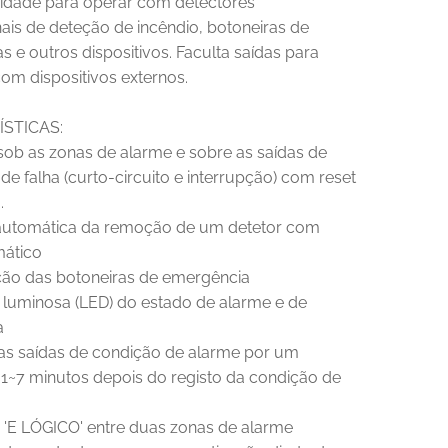
dade para operar com detectores
ais de deteção de incêndio, botoneiras de
 e outros dispositivos. Faculta saídas para
om dispositivos externos.
STICAS:
sob as zonas de alarme e sobre as saídas de
 de falha (curto-circuito e interrupção) com reset
.
automática da remoção de um detetor com
mático
ação das botoneiras de emergência
o luminosa (LED) do estado de alarme e de
a
nas saídas de condição de alarme por um
 1~7 minutos depois do registo da condição de
 'E LÓGICO' entre duas zonas de alarme