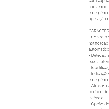
com capaci
convencion
emergências
operação c
CARACTERÍ
- Controlo 
notificação
automático
- Deteção 
reset auto
- Identific
- Indicaçã
emergênci
- Atrasos 
período de
incêndio.
- Opção de