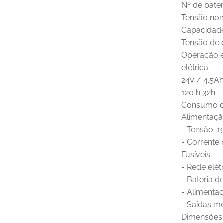
Nº de bater
Tensão nom
Capacidade
Tensão de 
Operação e
elétrica:
24V / 4.5Ah
120 h 32h
Consumo da
Alimentação
- Tensão: 1
- Corrente m
Fusíveis:
- Rede elétr
- Bateria d
- Alimentaç
- Saídas mo
Dimensões