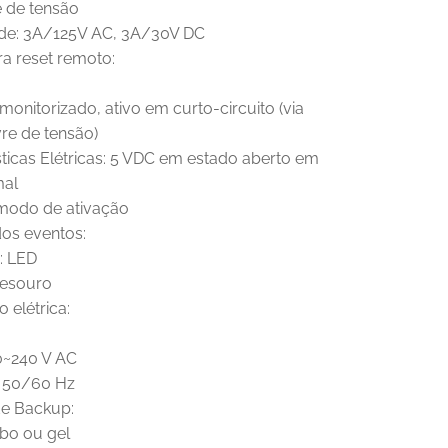
re de tensão
de: 3A/125V AC, 3A/30V DC
ra reset remoto:
 monitorizado, ativo em curto-circuito (via
vre de tensão)
sticas Elétricas: 5 VDC em estado aberto em
al
modo de ativação
dos eventos:
: LED
Besouro
 elétrica:
0~240 V AC
 50/60 Hz
de Backup:
bo ou gel