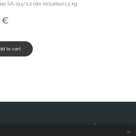
ias SA-214/2.2 não incluídas):1.5 kg
€
dd to cart
TERMOS E CONDIÇÕES
Cookies