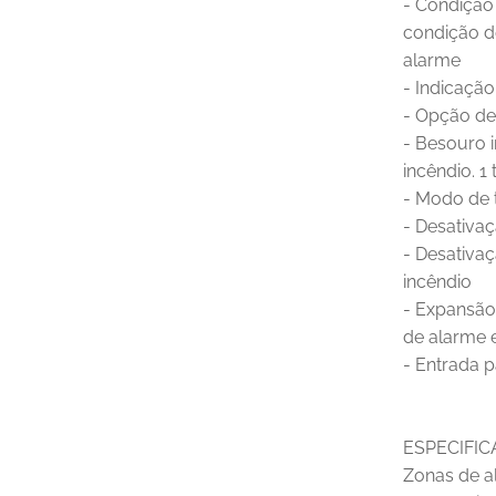
- Condição
condição d
alarme
- Indicaçã
- Opção de
- Besouro 
incêndio. 1
- Modo de 
- Desativa
- Desativa
incêndio
- Expansão 
de alarme 
- Entrada 
ESPECIFIC
Zonas de a