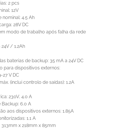
ias: 2 pcs
inal: 12V
 nominal: 4.5 Ah
carga: 28V DC
m modo de trabalho após falha da rede
 24V / 1.2Ah
s baterias de backup: 35 mA a 24V DC
 para dispositivos externos:
9-27 V DC
áx. (inclui controlo de saídas): 1.2A
ica: 230V, 4.0 A
e Backup: 6.0 A
ão aos dispositivos externos: 1.85A
nitorizadas: 1.1 A
: 313mm x 218mm x 85mm