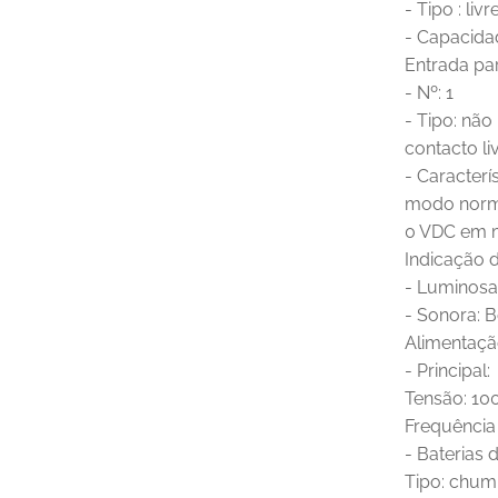
- Tipo : liv
- Capacida
Entrada pa
- Nº: 1
- Tipo: não
contacto li
- Caracterí
modo norm
0 VDC em 
Indicação 
- Luminosa
- Sonora: 
Alimentação
- Principal:
Tensão: 10
Frequência
- Baterias 
Tipo: chum