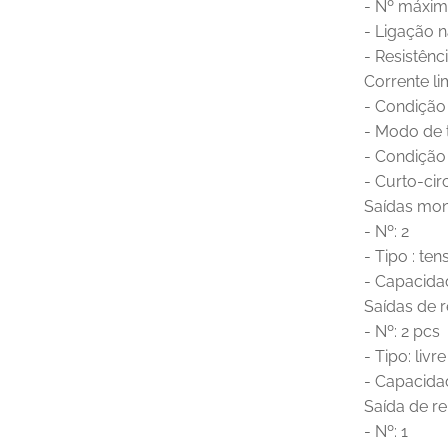
- Nº máxim
- Ligação 
- Resistênc
Corrente li
- Condição
- Modo de 
- Condição
- Curto-cir
Saídas mon
- Nº: 2
- Tipo : te
- Capacida
Saídas de r
- Nº: 2 pcs
- Tipo: livr
- Capacida
Saída de re
- Nº: 1