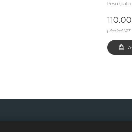
Peso (bater
110.00
price incl. VAT
A