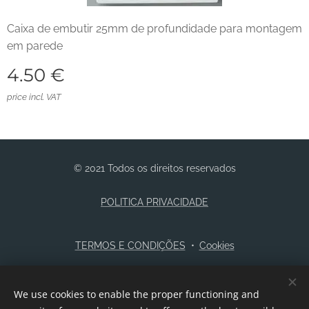
Caixa de embutir 25mm de profundidade para montagem
em parede
4.50
€
price incl. VAT
© 2021 Todos os direitos reservados
POLITICA PRIVACIDADE
TERMOS E CONDIÇÕES
Cookies
Languages
We use cookies to enable the proper functioning and
Português
English