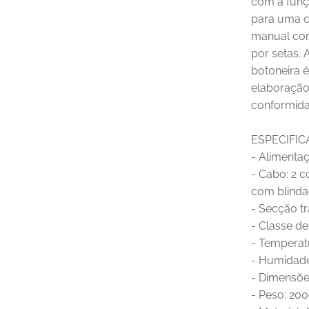
com a funçã
para uma c
manual com
por setas. 
botoneira 
elaboração 
conformida
ESPECIFIC
- Alimenta
- Cabo: 2 c
com blind
- Secção t
- Classe de
- Temperat
- Humidade 
- Dimensõ
- Peso: 20