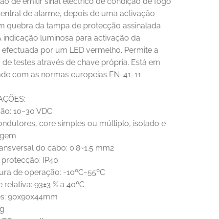
o de emitir sinal eléctrico de condição de fogo
entral de alarme, depois de uma activação
 quebra da tampa de protecção assinalada
A indicação luminosa para activação da
é efectuada por um LED vermelho. Permite a
de testes através de chave própria. Está em
de com as normas europeias EN-41-11.
AÇÕES:
ção: 10~30 VDC
ondutores, core simples ou múltiplo, isolado e
agem
ransversal do cabo: 0.8~1.5 mm2
 protecção: IP40
ura de operação: -10ºC~55ºC
relativa: 93±3 % a 40ºC
es: 90x90x44mm
0g