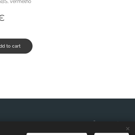
 ABS, vermelho
€
dd to cart
TERMOS E CONDIÇÕES
Cookies