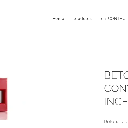
Home
produtos
en-CONTAC
BET
CON
INC
Botoneira c