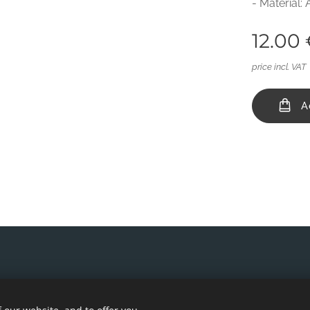
- Material:
12.00
price incl. VAT
A