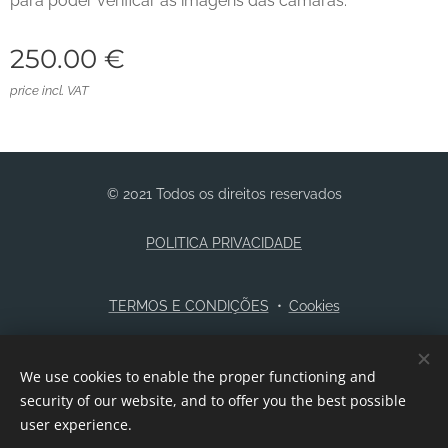
para poder verificar as imagens das câmaras.
250.00
€
price incl. VAT
© 2021 Todos os direitos reservados
POLITICA PRIVACIDADE
TERMOS E CONDIÇÕES
Cookies
Languages
We use cookies to enable the proper functioning and
Português
English
security of our website, and to offer you the best possible
user experience.