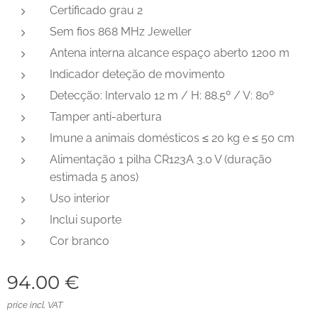
Certificado grau 2
Sem fios 868 MHz Jeweller
Antena interna alcance espaço aberto 1200 m
Indicador deteção de movimento
Detecção: Intervalo 12 m / H: 88.5º / V: 80º
Tamper anti-abertura
Imune a animais domésticos ≤ 20 kg e ≤ 50 cm
Alimentação 1 pilha CR123A 3.0 V (duração
estimada 5 anos)
Uso interior
Inclui suporte
Cor branco
94.00
€
price incl. VAT