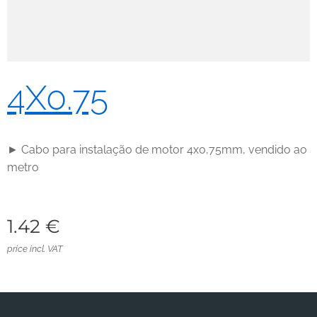
4X0.75
► Cabo para instalação de motor 4x0,75mm, vendido ao
metro
1.42
€
price incl. VAT