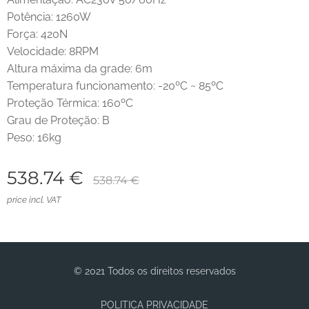
Potência: 1260W
Força: 420N
Velocidade: 8RPM
Altura máxima da grade: 6m
Temperatura funcionamento: -20ºC ~ 85ºC
Proteção Térmica: 160ºC
Grau de Proteção: B
Peso: 16kg
538.74
€
538.74
€
price incl. VAT
© 2021 Todos os direitos reservados
POLITICA PRIVACIDADE