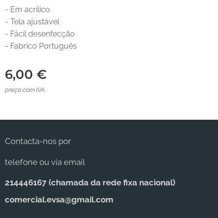
- Em acrilico
- Tela ajustável
- Fácil desenfecção
- Fabrico Português
6,00
€
preço com IVA
Contacta-nos por
telefone ou via email
214446167 (c
hamada da rede fixa nacional)
comercial.evsa@gmail.com