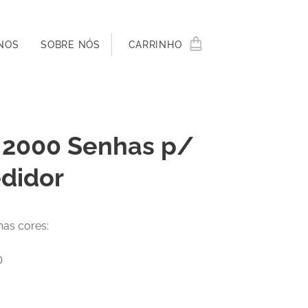
NOS
SOBRE NÓS
CARRINHO
 2000 Senhas p/
didor
nas cores:
O