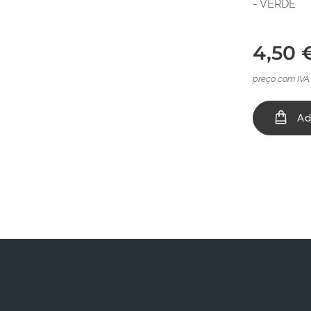
- VERDE
4,50
preço com IVA
Ad