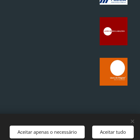
Aceitar apenas o necessário
Aceitar tudo
Idiomas
Português
English