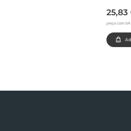
25,83
preço com IVA
Ad