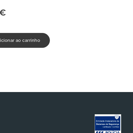
€
icionar ao carrinho