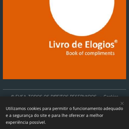
© EVSA, TODOS OS DIREITOS RESERVADOS
Cookies
Utilizamos cookies para permitir o funcionamento adequado
Idiomas
e a segurança do site e para lhe oferecer a melhor
Português
English
experiência possível.