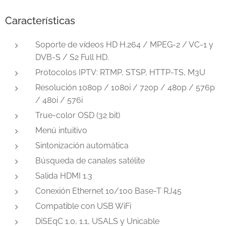
Características
Soporte de vídeos HD H.264 / MPEG-2 / VC-1 y
DVB-S / S2 Full HD.
Protocolos IPTV: RTMP, STSP, HTTP-TS, M3U
Resolución 1080p / 1080i / 720p / 480p / 576p
/ 480i / 576i
True-color OSD (32 bit)
Menú intuitivo
Sintonización automática
Búsqueda de canales satélite
Salida HDMI 1.3
Conexión Ethernet 10/100 Base-T RJ45
Compatible con USB WiFi
DiSEqC 1.0, 1.1, USALS y Unicable