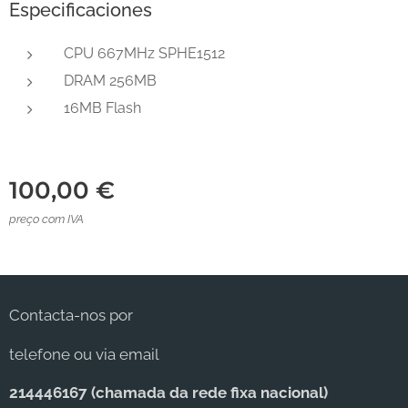
Especificaciones
CPU 667MHz SPHE1512
DRAM 256MB
16MB Flash
100,00
€
preço com IVA
Contacta-nos por
telefone ou via email
214446167 (c
hamada da rede fixa nacional)