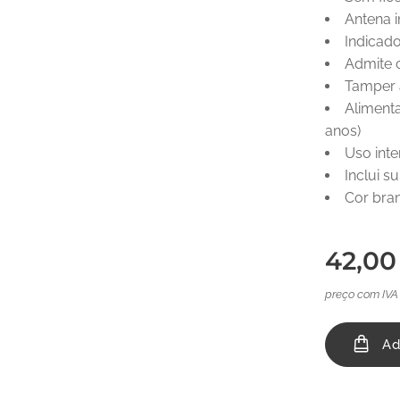
Antena 
Indicad
Admite 
Tamper 
Alimenta
anos)
Uso inte
Inclui s
Cor bra
42,00
preço com IVA
Ad