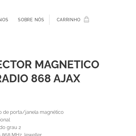
NOS
SOBRE NÓS
CARRINHO
ECTOR MAGNETICO
RADIO 868 AJAX
o de porta/janela magnético
ional
ado grau 2
s 868 MHz Jeweller