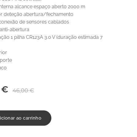
interna alcance espaço aberto 2000 m
or deteção abertura/fechamento
conexão de sensores cablados
anti-abertura
ção 1 pilha CR123A 3.0 V (duração estimada 7
rior
uporte
nco
€
46,00
€
icionar ao carrinho