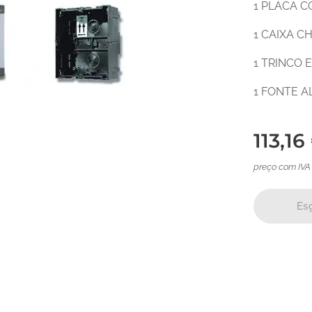
1 PLACA C
1 CAIXA 
1 TRINCO 
1 FONTE 
113,16
preço com IVA
Es