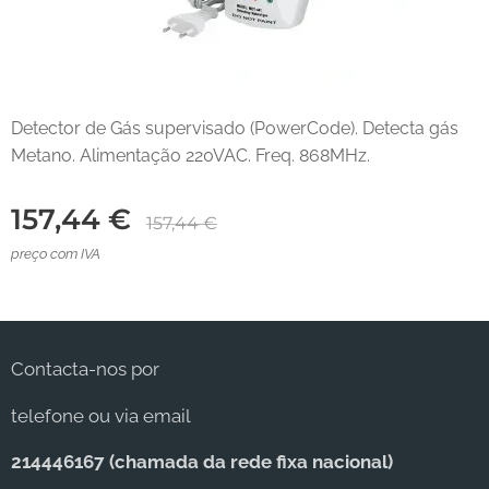
Detector de Gás supervisado (PowerCode). Detecta gás
Metano. Alimentação 220VAC. Freq. 868MHz.
157,44
€
157,44
€
preço com IVA
Contacta-nos por
telefone ou via email
214446167 (c
hamada da rede fixa nacional)