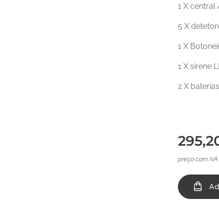
1 X central
5 X deteto
1 X Botonei
1 X sirene 
2 X bateria
295,2
preço com IVA
Ad