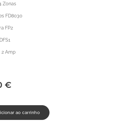
 4 Zonas
res FD8030
ra FP2
LDFS1
s 2 Amp
0
€
icionar ao carrinho