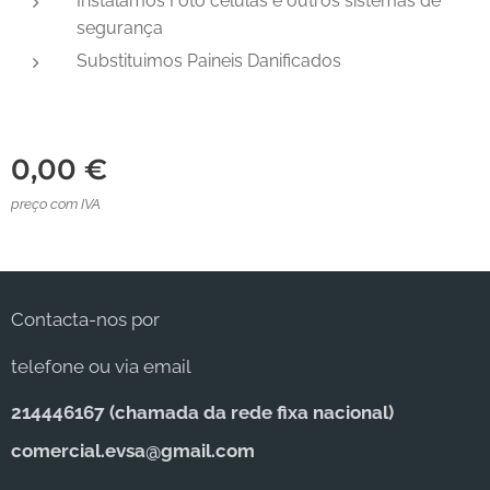
Instalamos Foto células e outros sistemas de
segurança
Substituimos Paineis Danificados
0,00
€
preço com IVA
Contacta-nos por
telefone ou via email
214446167 (c
hamada da rede fixa nacional)
comercial.evsa@gmail.com