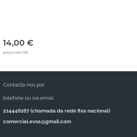
14,00
€
preço com IVA
Contacta-nos por
telefone ou via email
214446167 (c
hamada da rede fixa nacional)
comercial.evsa@gmail.com