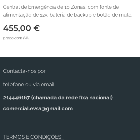
Central de Emergência de 10 Zonas, com fonte de
alimentação de 12v, bateria de backup e botão de mute.
455,00
€
preço com IVA
Contacta-nos por
telefone ou via email
214446167 (c
hamada da rede fixa nacional)
comercial.evsa@gmail.com
TERMOS E CONDIÇÕES