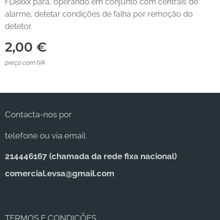
FD8xxx para, operando em conjunto com centrais de
alarme, detetar condições de falha por remoção do
detetor.
2,00
€
preço com IVA
Contacta-nos por
telefone ou via email
214446167 (c
hamada da rede fixa nacional)
comercial.evsa@gmail.com
TERMOS E CONDIÇÕES