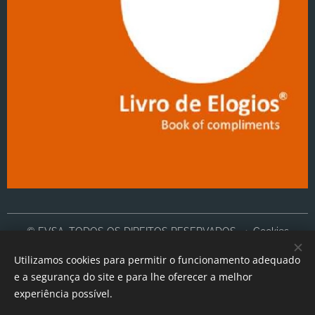
© EVSA, TODOS OS DIREITOS RESERVADOS
Cookies
Utilizamos cookies para permitir o funcionamento adequado
Idiomas
e a segurança do site e para lhe oferecer a melhor
Português
English
experiência possível.