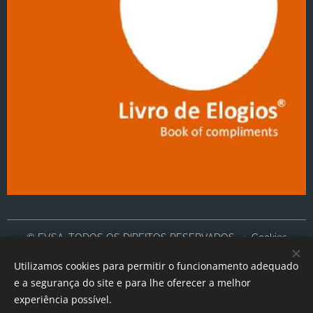
© EVSA, TODOS OS DIREITOS RESERVADOS
Cookies
Utilizamos cookies para permitir o funcionamento adequado
Idiomas
e a segurança do site e para lhe oferecer a melhor
Português
English
experiência possível.